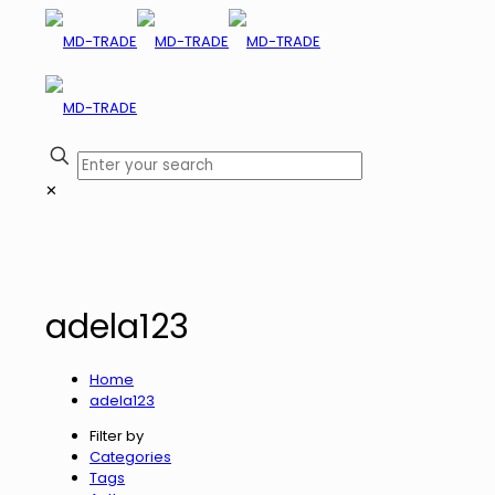
✕
adela123
Home
adela123
Filter by
Categories
Tags