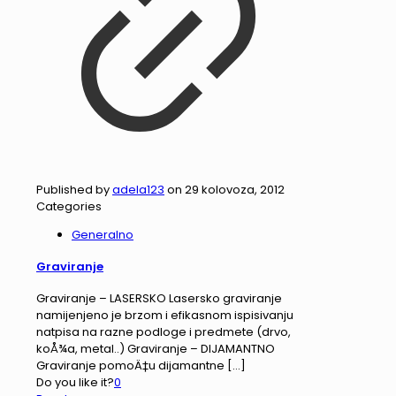
Published by
adela123
on
29 kolovoza, 2012
Categories
Generalno
Graviranje
Graviranje – LASERSKO Lasersko graviranje
namijenjeno je brzom i efikasnom ispisivanju
natpisa na razne podloge i predmete (drvo,
koÅ¾a, metal..) Graviranje – DIJAMANTNO
Graviranje pomoÄ‡u dijamantne
[…]
Do you like it?
0