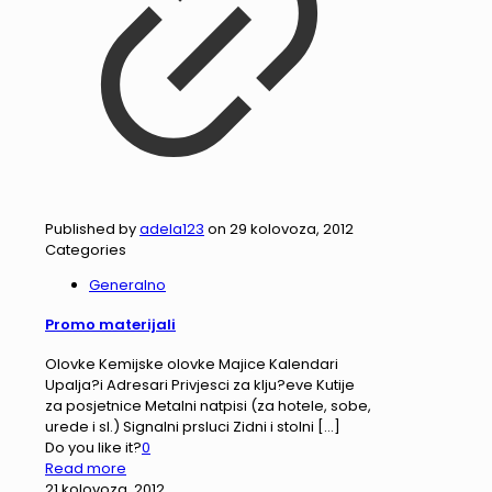
Published by
adela123
on
29 kolovoza, 2012
Categories
Generalno
Promo materijali
Olovke Kemijske olovke Majice Kalendari
Upalja?i Adresari Privjesci za klju?eve Kutije
za posjetnice Metalni natpisi (za hotele, sobe,
urede i sl.) Signalni prsluci Zidni i stolni
[…]
Do you like it?
0
Read more
21 kolovoza, 2012