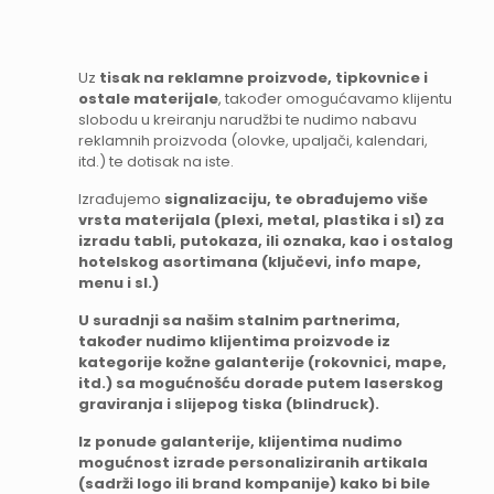
Uz
tisak na reklamne proizvode, tipkovnice i
ostale materijale
, također omogućavamo klijentu
slobodu u kreiranju narudžbi te nudimo nabavu
reklamnih proizvoda (olovke, upaljači, kalendari,
itd.) te dotisak na iste.
Izrađujemo
signalizaciju, te obrađujemo više
vrsta materijala (plexi, metal, plastika i sl) za
izradu tabli, putokaza, ili oznaka, kao i ostalog
hotelskog asortimana (ključevi, info mape,
menu i sl.)
U suradnji sa našim stalnim partnerima,
također nudimo klijentima proizvode iz
kategorije kožne galanterije (rokovnici, mape,
itd.) sa mogućnošću dorade putem laserskog
graviranja i
slijepog tiska (blindruck)
.
Iz ponude galanterije, klijentima nudimo
mogućnost izrade
personaliziranih artikala
(sadrži logo ili brand kompanije) kako bi bile